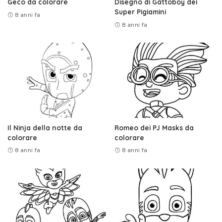
Geco da colorare
Disegno di Gattoboy dei
Super Pigiamini
8 anni fa
8 anni fa
Il Ninja della notte da
Romeo dei PJ Masks da
colorare
colorare
8 anni fa
8 anni fa