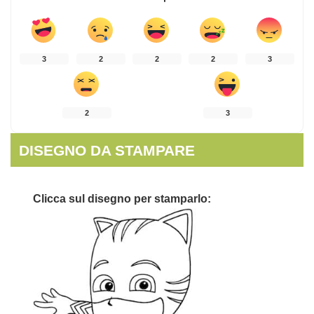
3
2
2
2
3
2
3
DISEGNO DA STAMPARE
Clicca sul disegno per stamparlo: