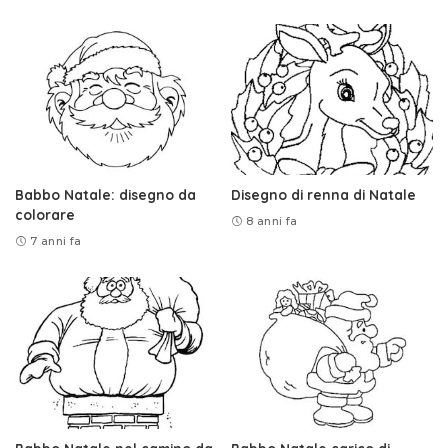
Babbo Natale: disegno da
Disegno di renna di Natale
colorare
8 anni fa
7 anni fa