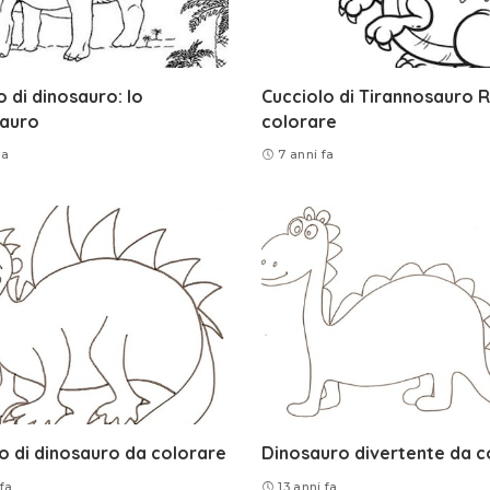
 di dinosauro: lo
Cucciolo di Tirannosauro 
auro
colorare
fa
7 anni fa
o di dinosauro da colorare
Dinosauro divertente da c
 fa
13 anni fa