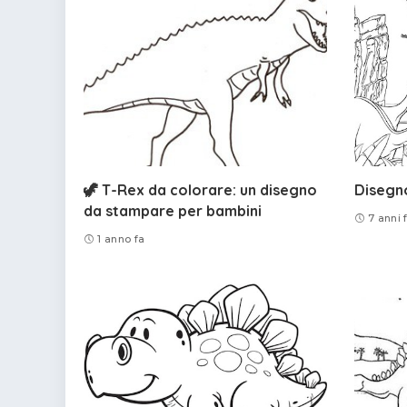
🦖 T-Rex da colorare: un disegno
Disegno
da stampare per bambini
7 anni 
1 anno fa