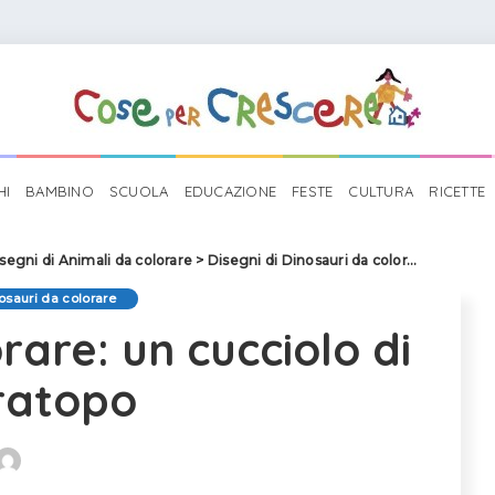
HI
BAMBINO
SCUOLA
EDUCAZIONE
FESTE
CULTURA
RICETTE
segni di Animali da colorare
>
Disegni di Dinosauri da colorare
>
Dinosau
osauri da colorare
rare: un cucciolo di
eratopo