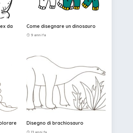
Rex da
Come disegnare un dinosauro
9 anni fa
olorare
Disegno di brachiosauro
13 anni fa