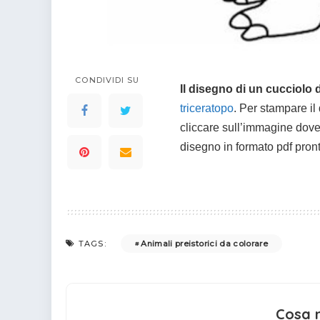
colorare
Indovinelli per bambini
Supereroi da colorare
DIsegni di Avengers da
colorare
CONDIVIDI SU
Disegni per il catechismo
Il disegno di un cucciolo 
triceratopo
. Per stampare il
Disegni Kawaii da
colorare
cliccare sull’immagine dove 
disegno in formato pdf pron
Animali preistorici da colorare
TAGS:
Cosa 