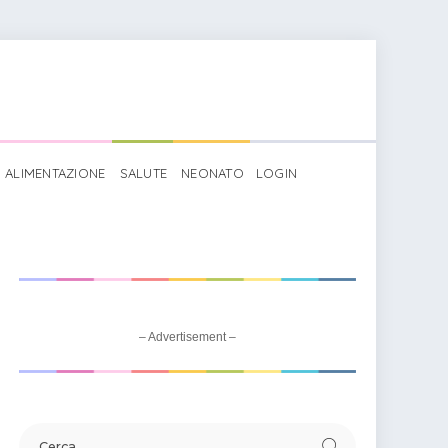
ALIMENTAZIONE
SALUTE
NEONATO
LOGIN
ro da colorare: un cucciolo di triceratopo
– Advertisement –