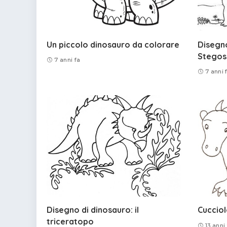
Un piccolo dinosauro da colorare
Disegno
Stegos
7 anni fa
7 anni 
Disegno di dinosauro: il
Cucciol
triceratopo
13 anni