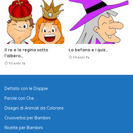
Il re e la regina sotto
La befana e i quiz…
l’albero…
10 anni fa
10 anni fa
Dettato con le Doppie
Parole con Che
Disegni di Animali da Colorare
Cruciverba per Bambini
Ricette per Bambini