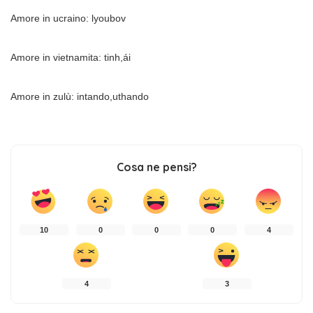
Amore in ucraino: lyoubov
Amore in vietnamita: tinh,ái
Amore in zulù: intando,uthando
Cosa ne pensi?
10
0
0
0
4
4
3