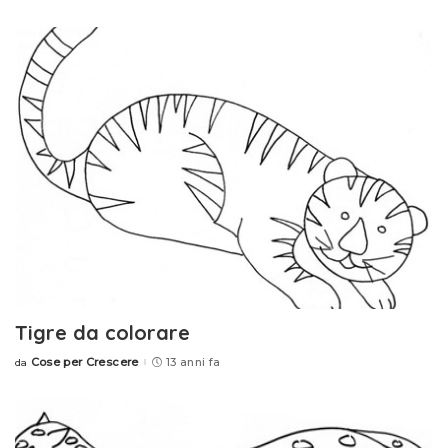
by
Tigre da colorare
Cose per Crescere
13 anni fa
da
Posted
by