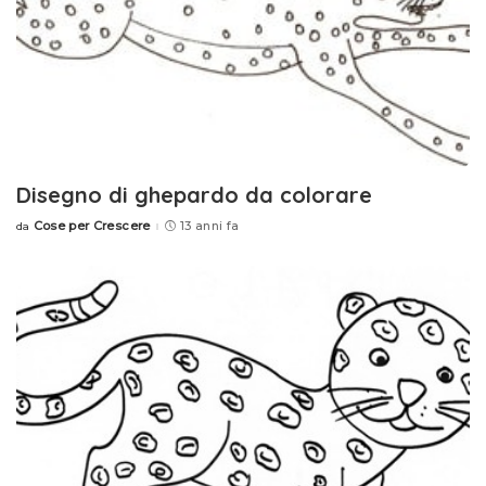
Disegno di ghepardo da colorare
Cose per Crescere
13 anni fa
da
Posted
by