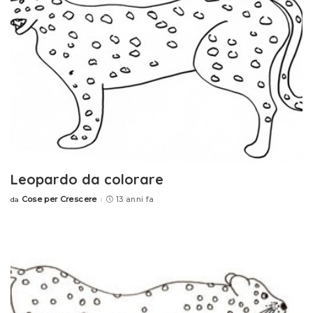
Leopardo da colorare
Cose per Crescere
13 anni fa
da
Posted
by