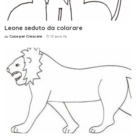
Leone seduto da colorare
Cose per Crescere
13 anni fa
da
Posted
by