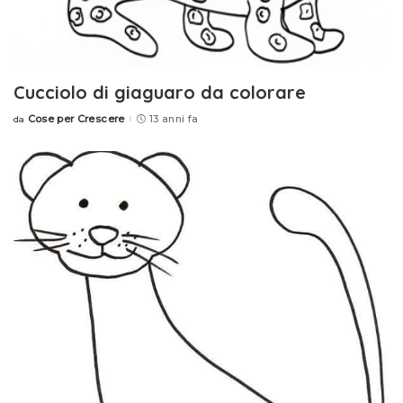
Cucciolo di giaguaro da colorare
Cose per Crescere
13 anni fa
da
Posted
by