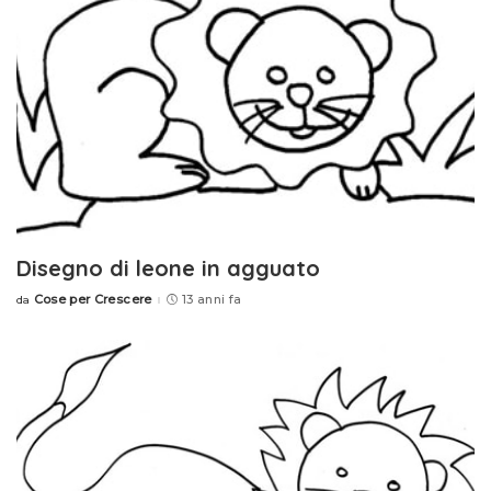
Disegno di leone in agguato
Cose per Crescere
13 anni fa
da
Posted
by