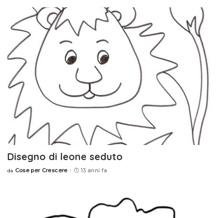
Disegno di leone seduto
Cose per Crescere
13 anni fa
da
Posted
by