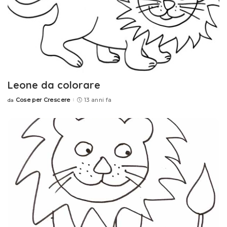
Leone da colorare
Cose per Crescere
13 anni fa
da
Posted
by