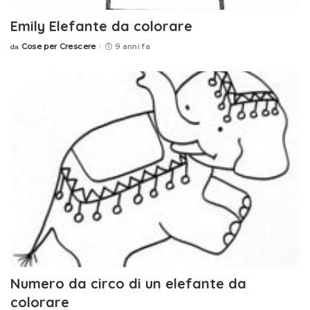
Emily Elefante da colorare
Cose per Crescere
9 anni fa
da
Posted
by
Numero da circo di un elefante da
colorare