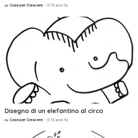
Cose per Crescere
13 anni fa
da
Posted
by
Disegno di un elefantino al circo
Cose per Crescere
13 anni fa
da
Posted
by