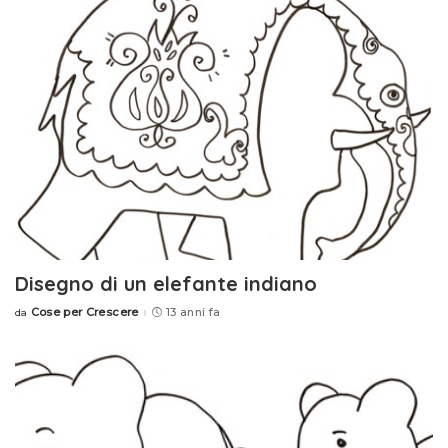
Disegno di un elefante indiano
Cose per Crescere
13 anni fa
da
Posted
by