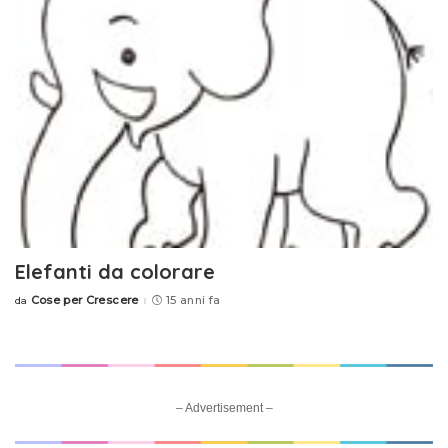
Elefanti da colorare
Cose per Crescere
15 anni fa
da
Posted
by
– Advertisement –