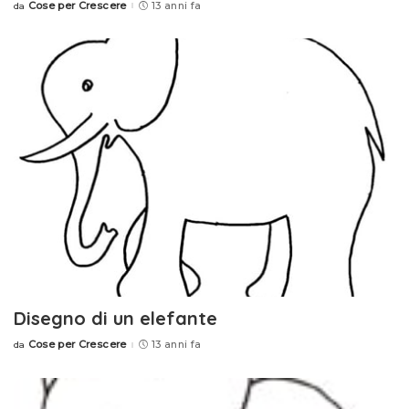
Cose per Crescere
13 anni fa
da
Posted
by
Disegno di un elefante
Cose per Crescere
13 anni fa
da
Posted
by