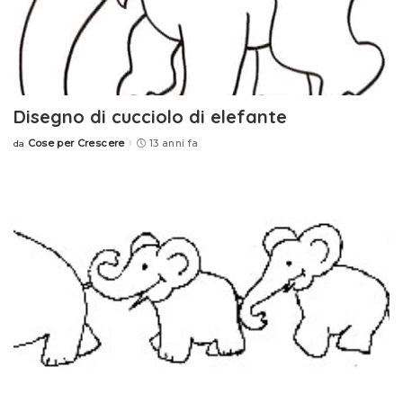
Disegno di cucciolo di elefante
Cose per Crescere
13 anni fa
da
Posted
by