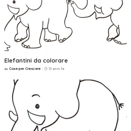
Elefantini da colorare
Cose per Crescere
13 anni fa
da
Posted
by