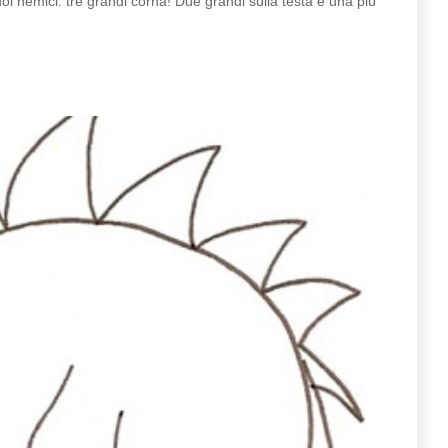
oi nemici: tre grandi corna! Due grandi sulla testa e una più