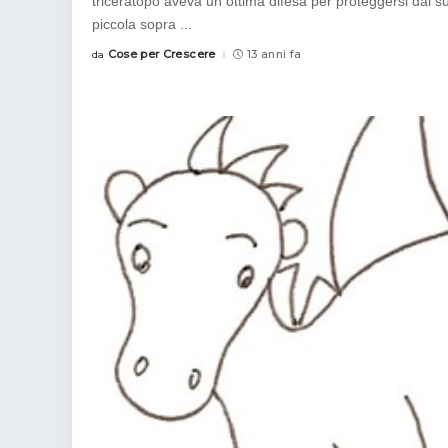
triceratopo aveva un ottima difesa per proteggersi dai su
piccola sopra
...
Cose per Crescere
13 anni fa
da
Posted
by