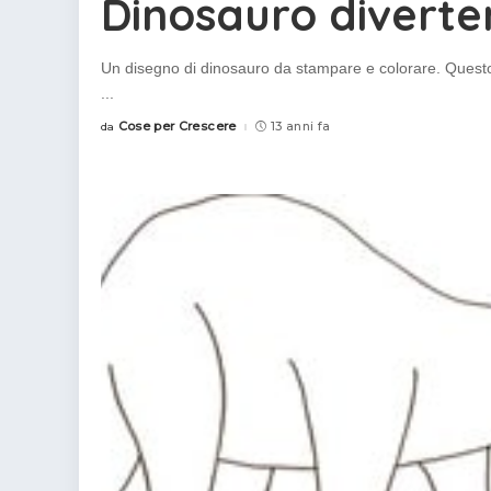
Dinosauro diverte
Un disegno di dinosauro da stampare e colorare. Questo 
...
Cose per Crescere
13 anni fa
da
Posted
by