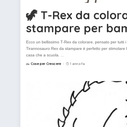
colorare
Indovinelli per bambini
🦖 T-Rex da color
Supereroi da colorare
DIsegni di Avengers da
stampare per bam
colorare
Disegni per il catechismo
Ecco un bellissimo T-Rex da colorare, pensato per tutti 
Disegni Kawaii da
colorare
Tirannosauro Rex da stampare è perfetto per stimolare la
casa che a scuola.
...
Cose per Crescere
1 anno fa
da
Posted
by