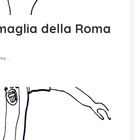
 maglia della Roma
Roma
...