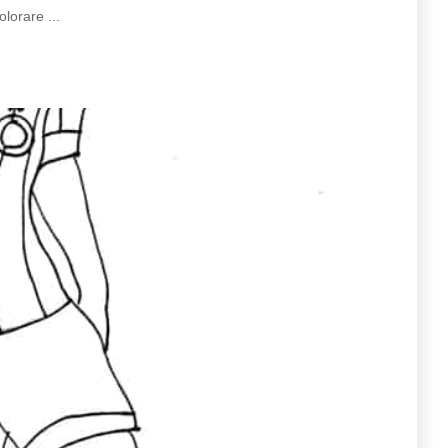
colorare
...