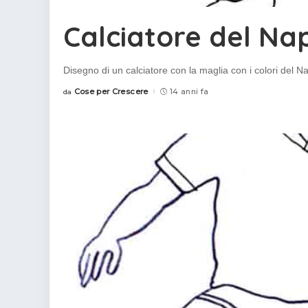
colorare
Indovinelli per bambini
Calciatore del Nap
Supereroi da colorare
DIsegni di Avengers da
colorare
Disegno di un calciatore con la maglia con i colori del
Disegni per il catechismo
Cose per Crescere
14 anni fa
da
Posted
by
Disegni Kawaii da
colorare